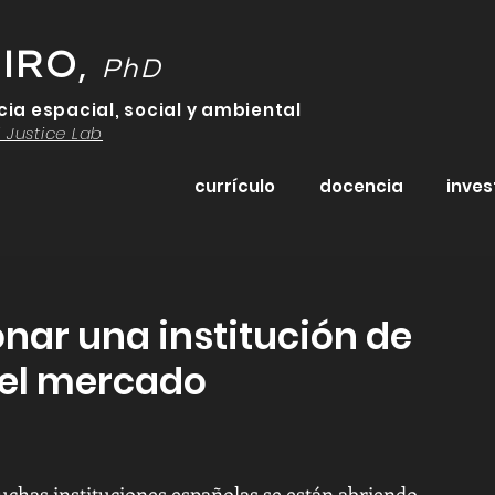
EIRO
,
PhD
cia espacial, social y ambiental
 Justice Lab
currículo
docencia
inves
onar una institución de
 el mercado
chas instituciones españolas se están abriendo 