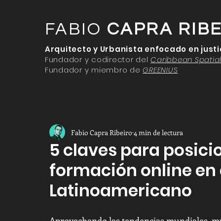
FABIO
CAPRA RIB
Arquitecto y Urbanista enfocado en justi
Fundador y codirector del
Caribbean Spatial
Fundador y miembro de
GREENIUS
Fabio Capra Ribeiro
4 min de lectura
5 claves para posici
formación online en
Latinoamericano
Aprovechando las tendencias mundiales, mu